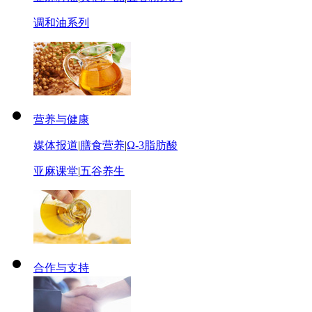
调和油系列
营养与健康
媒体报道
|
膳食营养
|
Ω-3脂肪酸
亚麻课堂
|
五谷养生
合作与支持